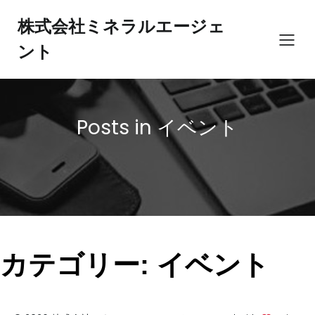
内
容
株式会社ミネラルエージェ
を
ント
ス
キ
ッ
プ
Posts in イベント
カテゴリー:
イベント