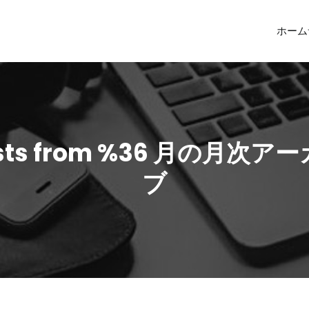
ホーム
sts from %36 月の月次ア
ブ