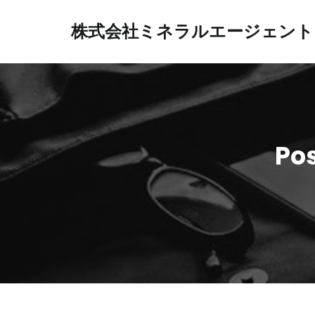
内
容
株式会社ミネラルエージェント
を
ス
キ
ッ
プ
Po